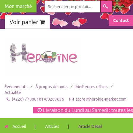
Mon marché
Contact
Voir panier
/
/
/
Événements
À propos de nous
Meilleures offres
Actualité
(+226) 77000101/60263636
store@heroine-market.com
Livraison du Lundi au Samedi : toutes les 
Accueil
|
Articles
|
Article Détail