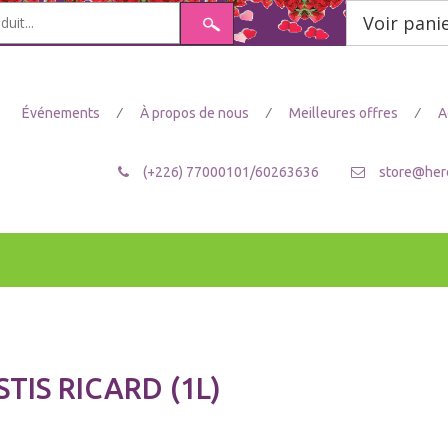
Voir pani
/
/
/
Événements
À propos de nous
Meilleures offres
A
(+226) 77000101/60263636
store@her
STIS RICARD (1L)