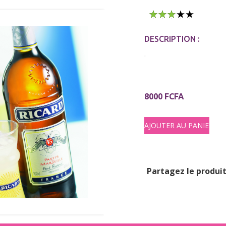
1
2
3
4
5
DESCRIPTION :
.
8000 FCFA
Partagez le produit