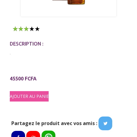
1
2
3
4
5
DESCRIPTION :
.
45500 FCFA
Partagez le produit avec vos amis :