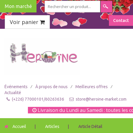
Mon marché
Contact
Voir panier
/
/
/
Événements
À propos de nous
Meilleures offres
Actualité
(+226) 77000101/60263636
store@heroine-market.com
Livraison du Lundi au Samedi : toutes les co
Accueil
|
Articles
|
Article Détail