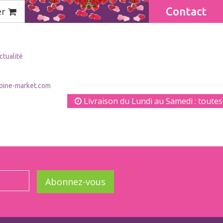
Contact
er
ctualité
oine-market.com
Livraison du Lundi au Samedi : toutes l
Abonnez-vous