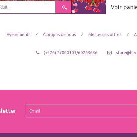
Voir pani
/
/
/
Événements
À propos de nous
Meilleures offres
A
(+226) 77000101/60263636
store@her
letter